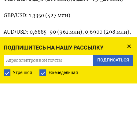
GBP/USD: 1,3350 (427 млн)
AUD/USD: 0,6885-90 (961 млн), 0,6900 (298 млн),
0,6940-50 (529 млн), 0,7000 (754 млн), 0,7025
ПОДПИШИТЕСЬ НА НАШУ РАССЫЛКУ
(600 млн)
ПОДПИСАТЬСЯ
AUD/NZD: ​1,2200 (201 ⁠млн)
Утренняя
Еженедельная
AUD/JPY: 115,00-05 (609 млн)
EUR/JPY: 184,45-55 (459 ‌млн)
EUR/CHF: 0,9225 (307 млн)
Оригинал ‌сообщения на английском ​языке