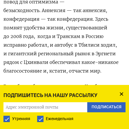
повод для оптимизма —
безысходность.
Аннексия — так аннексия,
конфедерация — так конфедерация. Здесь
помнят удобства жизни, существовавшей
до 2008 года,
когда и Транскам в Россию
исправно работал, и автобус в Тбилиси ходил,
и гигантский региональный рынок в Эргнети
рядом с Цхинвали обеспечивал какое-никакое
благосостояние и, кстати, отчасти мир.
Республика безнадежно пустеет, Камболов — так
Камболов, может, он хотя бы окажется не хуже
ПОДПИШИТЕСЬ НА НАШУ РАССЫЛКУ
Гаглоева, который оказался хуже
ПОДПИСАТЬСЯ
Бибилова.
Да и насчет России особых иллюзий
Утренняя
Еженедельная
давно не питают, и иногда, особенно когда