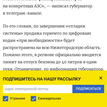
на конкретных АЗС», — написал губернатор
в телеграм-канале.
По его словам, по завершении «отладки
системы» продажа горючего по цифровым
кодам «при необходимости» будет
распространена на всю Нижегородскую область.
Помимо этого, в регионе официально вводится
лимит на отпуск бензина до 40 литров в одни
руки. Ограничение, по информации губернатора,
уже начало действовать на АЗС «Лукойла».
ПОДПИШИТЕСЬ НА НАШУ РАССЫЛКУ
До этого
ограничения
на продажу топлива
ПОДПИСАТЬСЯ
вводились на заправках сети «Движения»,
«
Татнефти
» и других. Также Никитин сообщил,
Утренняя
Еженедельная
что в его регионе, как и в
Орловской области
,