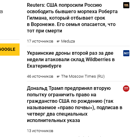
 в
GOOGLE