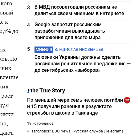
ского
В МВД посоветовали россиянам не
3
товый
делиться своим мнением в интернете
е к
Google запретит российским
4
0,1% до
разработчикам выкладывать
приложения для всего мира
5
ных
МНЕНИЯ
ВЛАДИСЛАВ ИНОЗЕМЦЕВ
Союзники Украины должны сделать
ков. По
россиянам решительное предложение —
ских
до сентябрьских «выборов»
авление
ких
 рост
ду с
ержки
но,
идают.