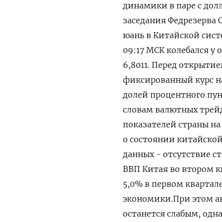
динамики в паре с дол
заседания Федрезерва
юань в Китайской сист
09:17 ⁠МСК колебался у
6,8011. Перед открыти
фиксированный курс ‌на
долей процентного пун
словам валютных трей
показателей страны на 
о состоянии китайской
данных - отсутствие с
ВВП Китая во втором кв
5,0% в первом квартал
экономики.При этом ан
останется слабым, ‌од