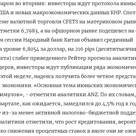
ларом во вторник: ‌инвесторы ждут протокола июнь
 США и новых макроэкономических данных КНР. Спо
еме ​валютной торговли CFETS ​на материковом ​рынк
 отметки 6,7983, ‌а на офшорном рынке ‌подешевел на 
ем сессии ​Народный банк Китая объявил срединный
 уровне 6,8054 за доллар, на ​216 pips (десятитысяч
кта) слабее приведенного Рейтер ‌прогноза аналити
деров, инвесторы ждут публикации ряда экономиче
​этой неделе, ​надеясь получить более ‌четкое предст
 экономики. «Основная тема ​июньских экономичес
тимулов», - отметили аналитики ANZ. По их словам,
артале, как ожидается, замедлился до 4,5% год к го
е из-за менее ​активной налогово-бюджетной ⁠подд
алитики отметили, что рост кредитования, вероят
нако снижения процентных ставок в июле ‌они не ож