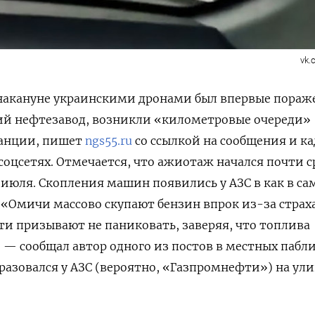
vk
 накануне украинскими дронами был впервые пораж
й нефтезавод, возникли «километровые очереди»
танции, пишет
ngs55.ru
со ссылкой на сообщения и к
соцсетях. Отмечается, что ажиотаж начался почти с
6 июля. Скопления машин появились у АЗС в как в с
. «Омичи массово скупают бензин впрок из-за страх
ти призывают не паниковать, заверяя, что топлива
, — сообщал автор одного из постов в местных пабл
бразовался у АЗС (вероятно, «Газпромнефти») на ул