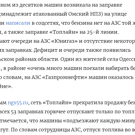
ином из десятков машин возникала на заправке
ринадлежит атакованный Омский НПЗ) на улице
чи
написали
в соцсетях, что бензина нет на АЗС той 
я, а также заправке «Топлайн» на 25-й линии.
ают очереди на АЗС «Юнигаз» и отсутствие некото
их заправках. Дефицит и очереди также появились
ьском районах области. Один из жителей села Одесс
м, в районе «очень много машин поехали набирать б
го словам, на АЗС «Газпромнефти» машин оказалось
йне».
ным
ngs55.ru
, сеть «Топлайн» прекратила продажу бе
всех 53 заправках горючее отпускают только по то
Отмечается, что машины «подъезжают каждую мину
огут. По словам сотрудницы АЗС, отпуск топлива во 