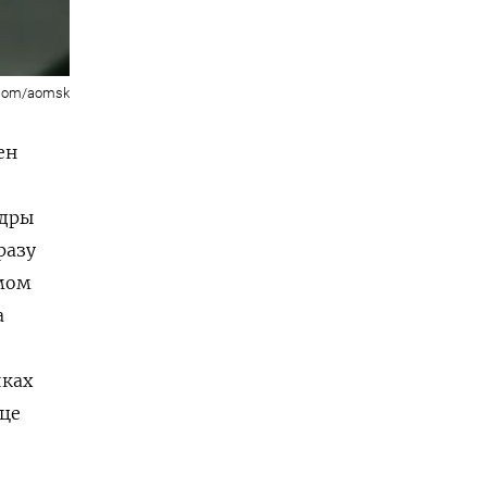
.com/aomsk
ен
адры
разу
амом
а
иках
ице