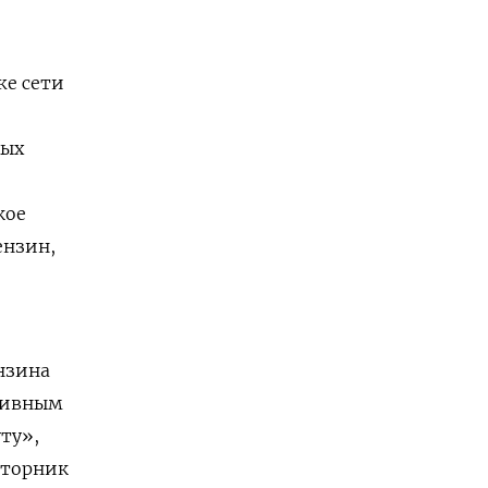
же сети
рых
кое
ензин,
нзина
пливным
ту»,
вторник