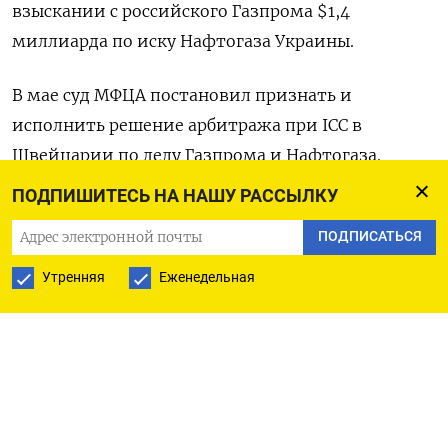
взыскании с российского Газпрома $1,4 ​
миллиарда по иску Нафтогаза ‌Украины.
В мае суд МФЦА ​постановил признать и
исполнить ‌решение арбитража при ICC в
Швейцарии по делу Газпрома ​и Нафтогаза.
ПОДПИШИТЕСЬ НА НАШУ РАССЫЛКУ
После ​рассмотрения ‌доводов обеих сторон суд ​
ПОДПИСАТЬСЯ
пришёл к выводу, что Конституционный закон
МФЦА не предоставляет суду полномочий по
Утренняя
Еженедельная
исполнению иностранных арбитражных
решений, не подпадающих под соответствующие
​основания ⁠юрисдикции, говорится в решении
суда от 7 ‌июля.
В результате ранее вынесенный ‌приказ о