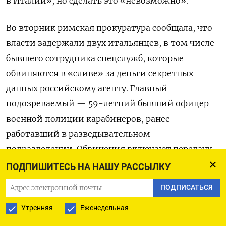
в Италии», но сделать это «невозможно».
Во вторник римская прокуратура сообщала, что
власти задержали двух итальянцев, в том числе
бывшего сотрудника спецслужб, которые
обвиняются в «сливе» за деньги секретных
данных российскому агенту. Главный
подозреваемый — 59-летний бывший офицер
военной полиции карабинеров, ранее
работавший в разведывательном
подразделении. Обвинения включают передачу
конфиденциальной информации, а также
ПОДПИШИТЕСЬ НА НАШУ РАССЫЛКУ
несанкционированный доступ к IT-
ПОДПИСАТЬСЯ
и телекоммуникационным услугам. В рамках
Утренняя
Еженедельная
расследования, начатого в мае 2025 года, под
следствие попали еще пять человек.