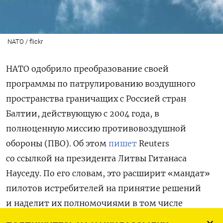
NATO / flickr
НАТО
одобрило
преобразование
своей
программы
по
патрулированию воздушного
пространства граничащих с Россией стран
Балтии, действующую с 2004 года, в
полноценную миссию
противовоздушной
обороны
(ПВО). Об этом
пишет
Reuters
со ссылкой на президента Литвы Гитанаса
Науседу. По его словам, это расширит «мандат»
пилотов истребителей на принятие решений
и наделит их полномочиями в том числе
уничтожать «объекты, представляющие угрозу».