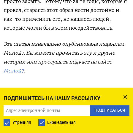
просто забыть. Потому что за те годы, которые я
провел, стараясь этот образ нести достойно и
как-то применить его, не нашлось людей,
которые могли бы в этом посодействовать.
Эта статья изначально опубликована изданием
Mesto47. Вы можете прочитать эту и другие
истории или прослушать подкаст на сайте
Mesto47
.
место47 / Марина Дмуховская
ПОДПИШИТЕСЬ НА НАШУ РАССЫЛКУ
ПОДПИСАТЬСЯ
Узнайте больше по теме:
Путин
,
транссиб
Утренняя
Еженедельная
ПОДПИСАТЬСЯ НА ТЕЛЕГРАМ