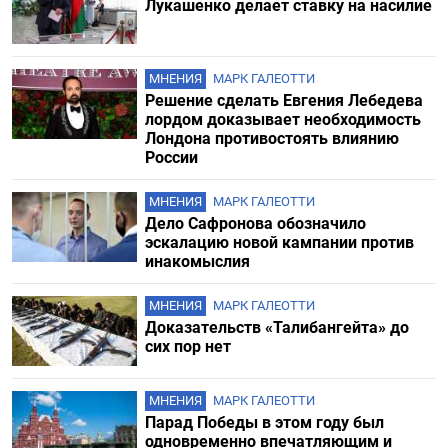
Лукашенко делает ставку на насилие
МНЕНИЯ
МАРК ГАЛЕОТТИ
Решение сделать Евгения Лебедева
лордом доказывает необходимость
Лондона противостоять влиянию
России
МНЕНИЯ
МАРК ГАЛЕОТТИ
Дело Сафронова обозначило
эскалацию новой кампании против
инакомыслия
МНЕНИЯ
МАРК ГАЛЕОТТИ
Доказательств «Талибангейта» до
сих пор нет
МНЕНИЯ
МАРК ГАЛЕОТТИ
Парад Победы в этом году был
одновременно впечатляющим и