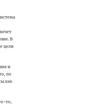
Система
хочет
ние. В
е цели
ния и
о, по
сы как
то-то,