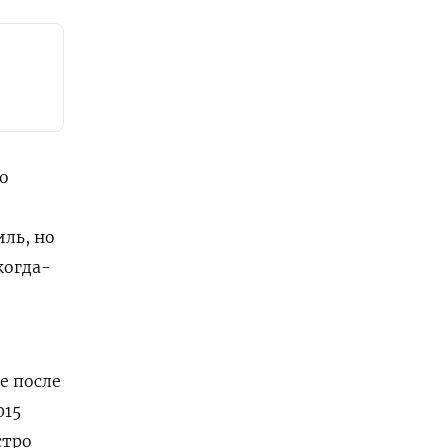
о
иль, но
когда-
е после
015
стро