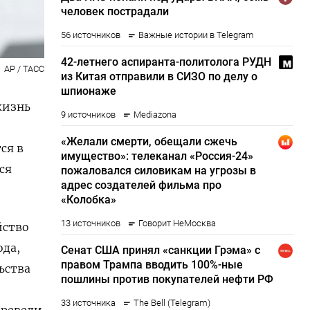
AP / ТАСС
жизнь
ся в
ся
йство
ода,
ьства
еревели