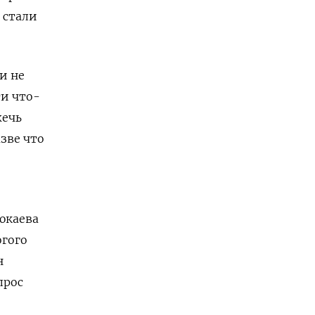
 стали
и не
ти что-
жечь
зве что
юкаева
огого
н
прос