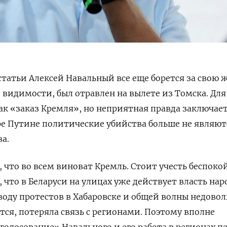
татьи Алексей Навальный все еще борется за свою 
ей видимости, был отравлен на вылете из Томска. Для
ак «заказ Кремля», но неприятная правда заключает
е Путине политические убийства больше не являют
а.
 что во всем виноват Кремль. Стоит учесть беспоко
, что в Беларуси на улицах уже действует власть нар
воду протестов в Хабаровске и общей волны недовол
тся, потеряла связь с регионами. Поэтому вполне
голосование» Навального и его работа в регионах п