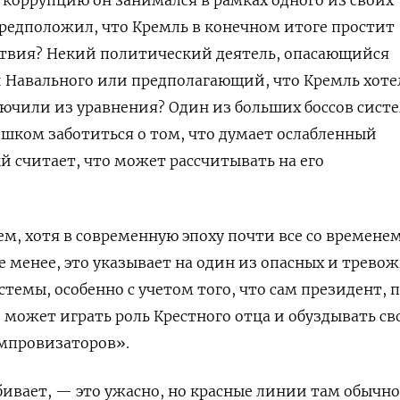
 коррупцию он занимался в рамках одного из своих
предположил, что Кремль в конечном итоге простит
твия? Некий политический деятель, опасающийся
 Навального или предполагающий, что Кремль хотел
ючили из уравнения? Один из больших боссов сист
шком заботиться о том, что думает ослабленный
й считает, что может рассчитывать на его
ем, хотя в современную эпоху почти все со времене
е менее, это указывает на один из опасных и трево
темы, особенно с учетом того, что сам президент, 
е может играть роль Крестного отца и обуздывать св
мпровизаторов».
убивает, — это ужасно, но красные линии там обычно