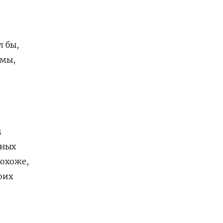
 бы,
емы,
м
жных
похоже,
оих