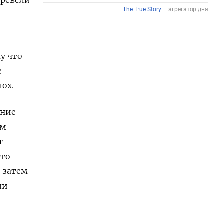
у что
е
лох.
ение
ом
г
это
, затем
ли