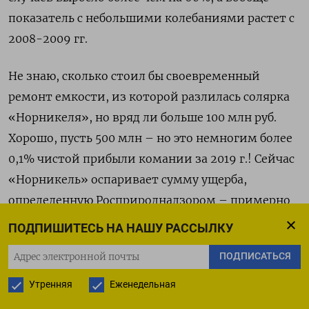
показатель с небольшими колебаниями растет с
2008-2009 гг.
Не знаю, сколько стоил бы своевременный
ремонт емкости, из которой разлилась солярка
«Норникеля», но вряд ли больше 100 млн руб.
Хорошо, пусть 500 млн – но это немногим более
0,1% чистой прибыли комании за 2019 г.! Сейчас
«Норникель» оспаривает сумму ущерба,
определенную Росприроднадзором – примерно
$2 млрд. Но она примерно соответствует
ПОДПИШИТЕСЬ НА НАШУ РАССЫЛКУ
компенсациям за крупнейшие нефтяные
ПОДПИСАТЬСЯ
катастрофы в мире. Удивительно, что
ошибочность расчетов надзора «Норникель»
Утренняя
Еженедельная
установил за один день; та самая оперативность,