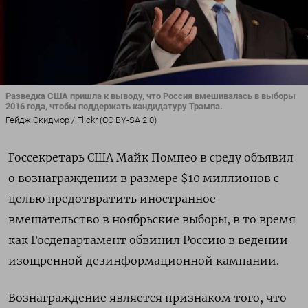
Разведка США пришла к выводу, что Россия вмешивалась в выборы
2016 года, чтобы поддержать кандидатуру Трампа.
Гейдж Скидмор / Flickr (CC BY-SA 2.0)
Госсекретарь США Майк Помпео в среду объявил
о вознаграждении в размере $10 миллионов с
целью предотвратить иностранное
вмешательство в ноябрьские выборы, в то время
как Госдепартамент обвинил Россию в ведении
изощренной дезинформационной кампании.
Вознаграждение является признаком того, что