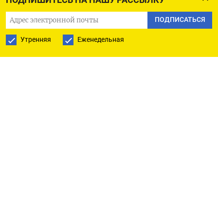
ПОДПИСАТЬСЯ
Многие представители частного бизнеса и молодые специалисты
Утренняя
Еженедельная
Беларуси участвовали в кампаниях оппозиции и продолжают
протестовать против президента Александра Лукашенко.
Тут.by / AP / ТАСС
Восемь лет назад Антон, российский
программист, которому тогда было двадцать
пять лет, заинтересовался отличным
предложением из Минска от одной из быстро
развивающихся компаний, занимающихся
производством онлайн-игр в Беларуси.
Он знал, что президент страны Александр
Лукашенко не либерал. Однако Антон участвовал