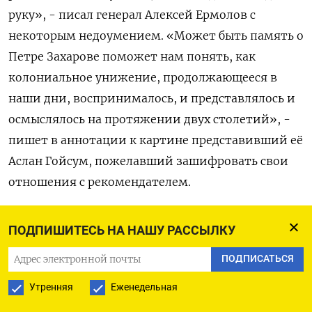
руку», - писал генерал Алексей Ермолов с
некоторым недоумением. «Может быть память о
Петре Захарове поможет нам понять, как
колониальное унижение, продолжающееся в
наши дни, воспринималось, и представлялось и
осмыслялось на протяжении двух столетий», -
пишет в аннотации к картине представивший её
Аслан Гойсум, пожелавший зашифровать свои
отношения с рекомендателем.
ПОДПИШИТЕСЬ НА НАШУ РАССЫЛКУ
Культурная жизнь столицы вновь
пробуждается
ПОДПИСАТЬСЯ
Московские музеи постепенно открывают
Утренняя
Еженедельная
свои экспозиции для посетителей после
снятия коронавирусных ограничений