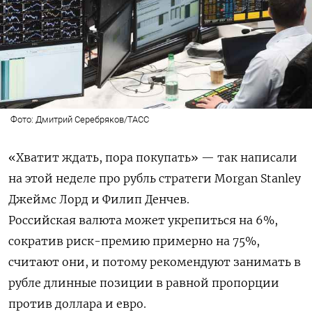
Фото: Дмитрий Серебряков/ТАСС
«Хватит
ждать
,
по
р
а
покупать»
—
так
написали
на
этой
неделе
про
рубль
стратеги
Morgan
Stanley
Джеймс
Лорд
и
Филип
Денчев
.
Российская
валюта
может
укрепиться
на
6%,
сократив
риск
-
премию
примерно
на
75%,
считают
он
и
,
и
потому
рекомендуют
занимать
в
рубле
длинные
позиции
в
равной
пропорции
против
доллара
и
евро
.