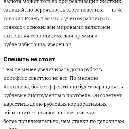
валюта
может
только
при
реализации
жестких
санкций
,
но
вероятность
этого
невелика
—
10%,
говорит
Исаев
.
Так
что
с
учетом
разницы
в
ставках
с
основными
мировыми
валютами
нынешняя
геополитическая
премия
в
рубле
избыточна
,
уверен
он
.
Спешить
не
стоит
Тем
не
менее
увеличивать
долю
рубля
в
портфеле
советуют
не
все
.
По
мнению
Копышева
,
более
эффективно
будет
наращивать
рублевые
инструменты
в
портфеле
.
Он
советует
нарастить
долю
рублевых
корпоративных
облигаций
—
ставки
по
ним
выглядят
более
привлекательно
,
чем
ставки
по
депозитам