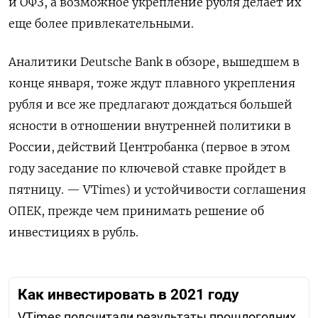
и
ОФЗ
,
а
возможное
укрепление
рубля
делает
их
еще
более
привлекательными
.
Аналитики
Deutsche
Bank
в
обзоре
,
вышедшем
в
конце
января
,
тоже
ждут
плавного
укрепления
рубля
и
все
же
предлагают
дождаться
большей
ясности
в
отношении
внутренней
политики
в
России
,
действий
Центробанка
(
первое
в
этом
году
заседание
по
ключевой
ставке
пройдет
в
пятницу
.
—
VTimes
)
и
устойчивости
соглашения
ОПЕК
,
прежде
чем
принимать
решение
об
инвестициях
в
рубль
.
Как инвестировать в 2021 году
VTimes подсчитали результаты прошлогодних