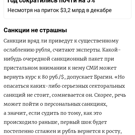
год сократились почти на 5%
Несмотря на приток $3,2 млрд в декабре
Санкции
не
страшны
С
анкции
в
ряд
ли
приведут
к
существенному
ослаблению
рубля
,
считают
эксперты
.
Какой
-
нибудь
очередной
санкционный
пакет
при
пристальном
внимании
к
нему
СМИ
может
вернуть
курс
к
80
руб
./$,
допускает
Брагин
.
«Но
опасаться
каких
-
либо
серьезных
секторальных
санкций
не
стоит
,
сомневается
он
.
Скорее,
речь
может
пойти
о
персональных
санкциях
,
а
значит
,
если
судить
по
тому
,
как
это
происходило
раньше
,
первый
шок
будет
постепенно
сглажен
и
рубль
вернется
к
росту
,