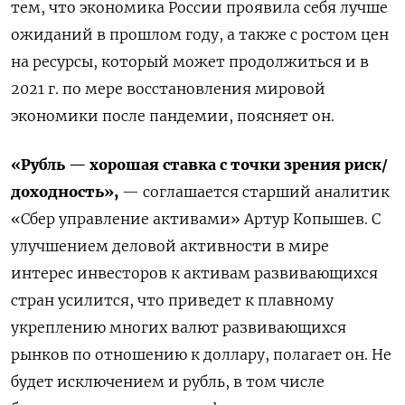
тем
,
что
экономика
России
проявила
себя
лучше
ожиданий
в
прошлом
году
,
а
также
с
ростом
цен
на
ресурсы
,
который
может
продолжит
ь
ся
и
в
2021
г
.
по
мере
восстановления
мировой
экономики
после
пандемии
,
поясняет
он
.
«Рубль
—
хорошая
ставка
с
точки
зрения
риск
/
доходность»
,
—
соглашается
старший
аналитик
«
Сбер
у
правление
а
ктивами»
Артур
Копышев
.
С
улучшением
деловой
активности
в
мире
интерес
инвесторов
к
активам
развивающихся
стран
усилится
,
что
приведет
к
плавному
укреплению
многих
валют
развивающихся
рынков
по
отношению
к
доллару
,
полагает
он
.
Не
будет
исключением
и
рубль
,
в
том
числе