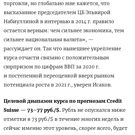
торговли, но глобально мне кажется, что
высказанное председателем ЦБ Эльвирой
Набиуллиной в интервью в 2014 г. правило
остается верным: чем сильнее экономика, тем
сильнее национальная валюта», —
рассуждает он. Так что нынешнее укрепление
курса отчасти связано с положительным
сюрпризом по цифрам ВВП за 2020 г.
и постепенной переоценкой вверх рынком
потенциала роста в 2021 г., уверен Исаков.
Целевой
диапазон
курса
по
прогнозам
Credit
Suisse
—
73–77
руб
./$
.
Рубль
не
опускался
ниже
отметки
в
73
руб
./$
в
течение
многих
недель
и
сейчас
именно
этот
уровень
,
скорее
всего
,
будет