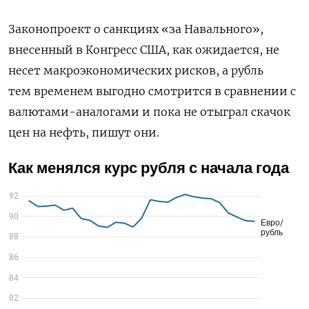
З
аконопроект
о
санкциях
«
за
Навального
»
,
внесенный
в
Конгресс
США
,
как
ожидается
,
не
несет
макроэкономических
рисков
,
а
рубль
тем
временем
выгодно
смотрится
в
сравнени
и
с
валютами
-
аналогами
и
пока
не
отыграл
скач
ок
цен
на
нефть
,
пишут
они
.