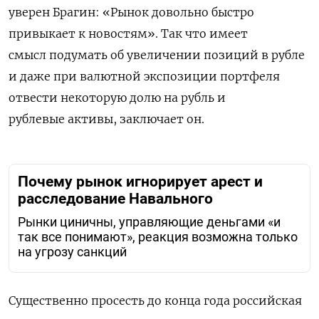
уверен
Брагин
:
«Рынок
довольно
быстро
привыкает
к
новостям»
.
Так
что
имеет
смысл
подумать
об
увеличении
позиций
в
рубле
и
даже
при
валютной
экспозиции
портфеля
отвести
некоторую
долю
на
рубль
и
рублевые
активы
,
заключает
он
.
Почему рынок игнорирует арест и
расследование Навального
Рынки циничны, управляющие деньгами «и
так все понимают», реакция возможна только
на угрозу санкций
Существенно
просесть
до
конца
года
российская