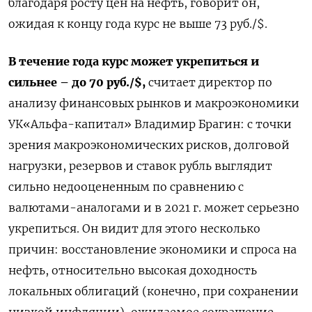
благодаря
росту
цен
на
нефть
,
говорит
он
,
ожидая
к
концу
года
курс
не
выше
73
руб
./$.
В
течение
года
курс
может
укрепиться
и
сильнее
–
до
70
руб
.
/$
,
считает
директор
по
анализу
финансовых
рынков
и
макроэкономики
УК
«Альфа
-к
апитал»
Владимир
Брагин
:
с
точки
зрения
макроэкономических
рисков
,
долговой
нагрузки
,
резервов
и
ставок
рубль
выглядит
сильно
недооцененным
по
сравнению
с
валютами
-
аналогами
и
в
2021
г
.
может
серьезно
укрепиться
.
Он
видит
для
этого
несколько
п
ричин
:
восстановление
экономики
и
спроса
на
нефть
,
относительно
высокая
доходность
локальных
облигаций
(
конечно
,
при
сохранени
и
низкой
инфляции
),
ожидаемое
сокращение