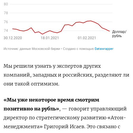
Мы
решили
узнать
у
экспертов
других
компаний
,
западных
и
российских
,
разделяют
ли
они
такой
оптимизм
.
«Мы
уже
некоторое
время
смотрим
позитивно
на
рубль»
,
—
говорит
управляющий
директор
по
стратегическому
развитию
«Атон
-
менеджмента»
Григорий
Исаев
.
Это
связано
с