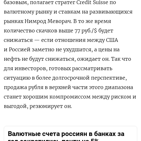
базовым
,
полагает
стратег
Credit Suisse
по
валютному
рынку
и
ставкам
на
развивающихся
рынках
Нимрод
Меворач
.
В
то
же
время
количество
скачков
выше
77
руб
./$
будет
снижаться
—
если
отношения
между
США
и
Россией
заметно
не
ухудшатся
,
а
цены
на
нефть
не
будут
снижаться
,
ожидает
он
.
Так
что
для
инвесторов
,
готовых
рассматривать
ситуацию
в
более
долгосрочной
перспективе
,
продажа
рубля
в
верхней
части
этого
диапазона
станет
хорошим
компромиссом
между
риском
и
выгодой
,
резюмирует
он
.
Валютные счета россиян в банках за