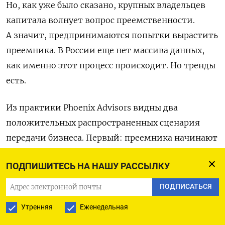
Но, как уже было сказано, крупных владельцев
капитала волнует вопрос преемственности.
А значит, предпринимаются попытки вырастить
преемника. В России еще нет массива данных,
как именно этот процесс происходит. Но тренды
есть.
Из практики Phoenix Advisors видны два
положительных распространенных сценария
передачи бизнеса. Первый: преемника начинают
растить с детства. Ребенок развивается внутри
ПОДПИШИТЕСЬ НА НАШУ РАССЫЛКУ
бизнеса, ходит с родителями на советы
директоров, знаком с менеджментом. Это
ПОДПИСАТЬСЯ
тяжелое, сложное решение для родителей — как
Утренняя
Еженедельная
отдать ребенка в профессиональный спорт.