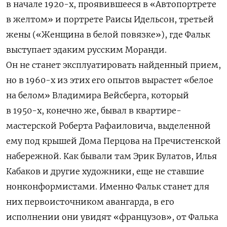
в начале 1920-х, проявившееся в «Автопортрете
в желтом» и портрете Раисы Идельсон, третьей
жены («Женщина в белой повязке»), где Фальк
выступает эдаким русским Моранди.
Он не станет эксплуатировать найденный прием,
но в 1960-х из этих его опытов вырастет «белое
на белом» Владимира Вейсберга, который
в 1950-х, конечно же, бывал в квартире-
мастерской Роберта Рафаиловича, выделенной
ему под крышей Дома Перцова на Пречистенской
набережной. Как бывали там Эрик Булатов, Илья
Кабаков и другие художники, еще не ставшие
нонконформистами. Именно Фальк станет для
них первоисточником авангарда, в его
исполнении они увидят «французов», от Фалька