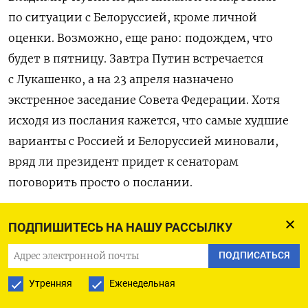
по ситуации с Белоруссией, кроме личной
оценки. Возможно, еще рано: подождем, что
будет в пятницу. Завтра Путин встречается
с Лукашенко, а на 23 апреля назначено
экстренное заседание Совета Федерации. Хотя
исходя из послания кажется, что самые худшие
варианты с Россией и Белоруссией миновали,
вряд ли президент придет к сенаторам
поговорить просто о послании.
Лично я не особо верю в вариант объединения
ПОДПИШИТЕСЬ НА НАШУ РАССЫЛКУ
с Белоруссией. Присоединить территорию,
ПОДПИСАТЬСЯ
которая этого, в принципе, хочет, вроде Крыма,
это легко. А там, где это вызовет протесты, где
Утренняя
Еженедельная
уже оживленная улица, — сомнительное