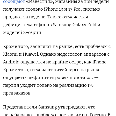
сообщают
«Известия»,
магазины за три недели
получают столько iPhone 13 и 13 Pro, сколько
продают за неделю. Также отмечается
дефицит смартфонов Samsung Galaxy Fold и
моделей S-серии.
Кроме того, заявляют на рынке, есть проблемы с
Xiaomi и Huawei. Однако недостаток аппаратов с
Android ощущается не крайне остро, как iPhone.
Кроме того, отмечают ритейлеры, на рынке
ощущается дефицит игровых приставок —
партия уходит только на реализацию 1%
предзаказов.
Подписывайтесь на The
Moscow Times в Telegram —
Представители Samsung утверждают, что
@moscowtimes_ru
не наблюдают проблем с поставками в Россию. В