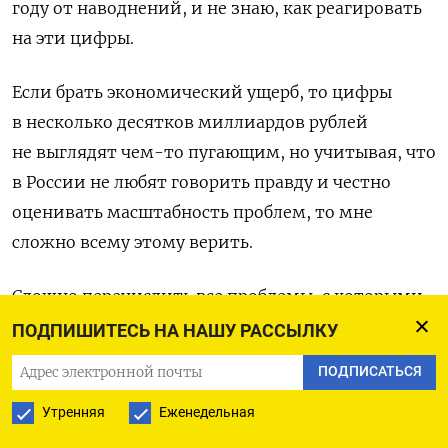
году от наводнений, и не знаю, как реагировать
на эти цифры.
Если брать экономический ущерб, то цифры
в несколько десятков миллиардов рублей
не выглядят чем-то пугающим, но учитывая, что
в России не любят говорить правду и честно
оценивать масштабность проблем, то мне
сложно всему этому верить.
Сложно перечислить все проблемы, с которыми
сталкивается Россия в связи климатическим
ПОДПИШИТЕСЬ НА НАШУ РАССЫЛКУ
кризисом. Мы занимаем первое место в мире
ПОДПИСАТЬСЯ
по территориям, и, наверное, одно из последних
Утренняя
Еженедельная
по пониманию связей кризиса с разными
локальными проблемами. В Дагестане