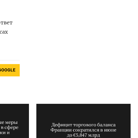
ответ
сах
GOOGLE