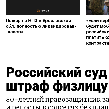
Пожар на НПЗ в Ярославской
«Если вер
обл. полностью ликвидирован-
будет моб
-власти
российски
платить о
контракт
Российский суд
штраф физлицу
80-летний правозащитник зап
и репосты в соцсетях без пл