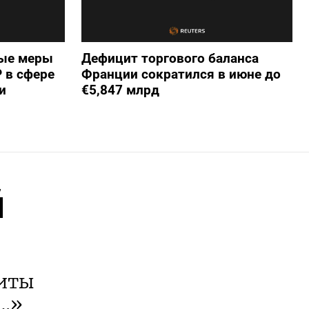
вые меры
Дефицит торгового баланса
 в сфере
Франции сократился в июне до
и
€5,847 млрд
й
виты
о…»