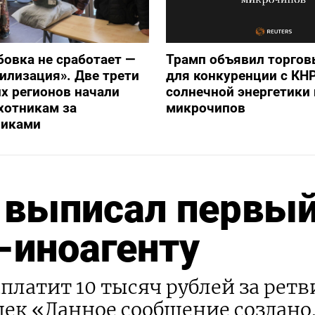
бовка не сработает —
Трамп объявил торго
илизация». Две трети
для конкуренции с КНР
х регионов начали
солнечной энергетики 
хотникам за
микрочипов
никами
 выписал первы
-иноагенту
латит 10 тысяч рублей за рет
ашек «Данное сообщение создан