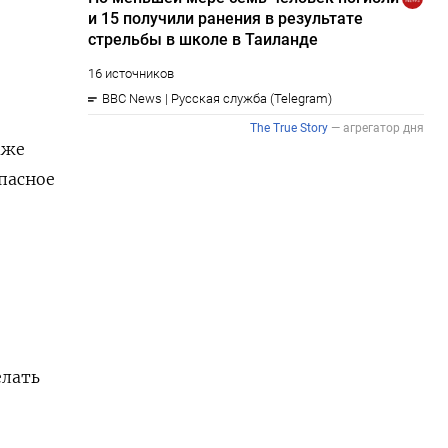
аже
пасное
елать