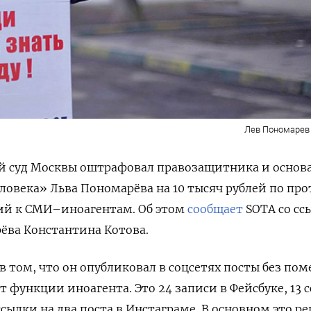
Лев Пономарев 
 суд Москвы оштрафовал правозащитника и основ
ловека» Льва Пономарёва на 10 тысяч рублей по про
ий к СМИ–иноагентам. Об этом
сообщает
SOTA со сс
ёва Константина Котова.
 том, что он опубликовал в соцсетях посты без пом
т функции иноагента. Это 24 записи в Фейсбуке, 13 
сылки на два поста в Инстаграме. В основном это р