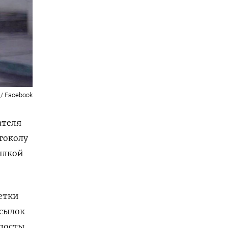
/ Facebook
ателя
токолу
ылкой
етки
ссылок
епосты