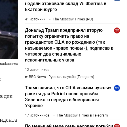
barackobama
м
в для
зидента