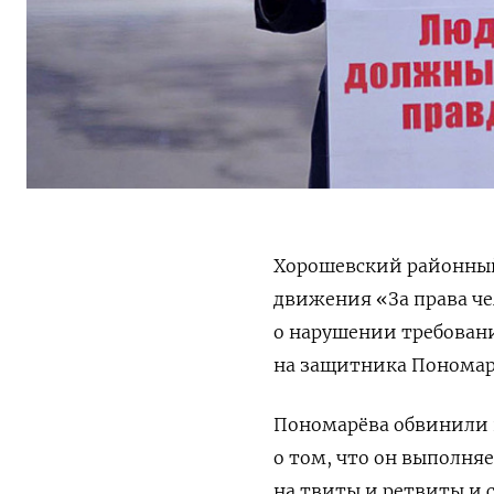
Хорошевский районный
движения «За права че
о нарушении требован
на защитника Пономар
Пономарёва обвинили в
о том, что он выполняе
на твиты и ретвиты и с