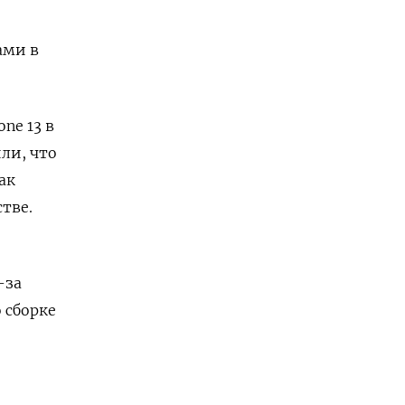
ами в
ne 13 в
ли, что
ак
тве.
-за
 сборке