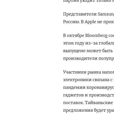
партия уходит только 
Представители Samsung
Россию. В Apple не пр
В октябре Bloomberg со
этом году из-за глоба
выпущено может быть н
производители полупро
Участники рынка напо
электроники связана с
пандемии коронавируса
гаджетов и производс
поставок. Тайваньские
предложения будет ура