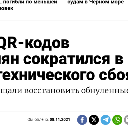
, погибли по меньшей
судам в Черном море
ловек
 QR-кодов
ян сократился в
технического сбо
щали восстановить обнуленны
Обновлено:
08.11.2021