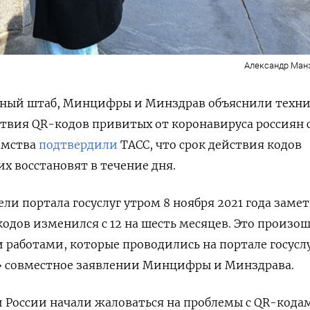
Александр Ман
вный штаб, Минцифры и Минздрав объяснили техн
твия QR-кодов привитых от коронавируса россиян с
омства
подтвердили
ТАСС, что
срок действия кодов
х восстановят в течение дня.
ли портала госуслуг утром 8 ноября 2021 года заме
кодов изменился с 12 на шесть месяцев. Это произо
и работами, которые проводились на портале госусл
 совместное заявлении Минцифры и Минздрава.
 России начали жаловаться на проблемы с QR-кода