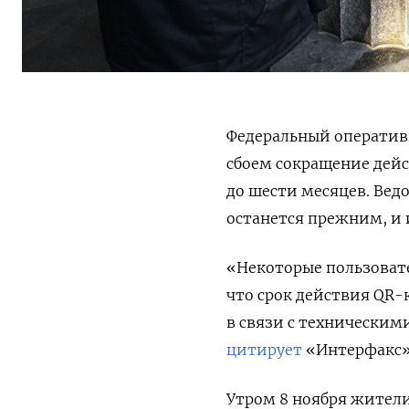
Федеральный операти
сбоем сокращение дейс
до шести месяцев. Вед
останется прежним, и и
«Некоторые пользовате
что срок действия QR-
в связи с техническим
цитирует
«Интерфакс»
Утром 8 ноября жители