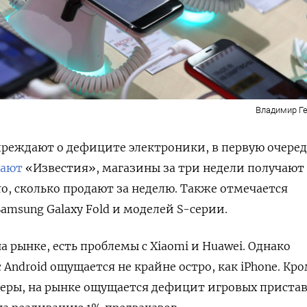
Владимир Ге
реждают о дефиците электроники, в первую очеред
щают
«Известия»,
магазины за три недели получают
 Pro, сколько продают за неделю. Также отмечается
msung Galaxy Fold и моделей S-серии.
а рынке, есть проблемы с Xiaomi и Huawei. Однако
 Android ощущается не крайне остро, как iPhone. Кр
леры, на рынке ощущается дефицит игровых приста