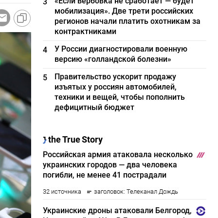
«Если вербовка не сработает — будет
3
мобилизация». Две трети российских
регионов начали платить охотникам за
контрактниками
У России диагностировали военную
4
версию «голландской болезни»
Правительство ускорит продажу
5
изъятых у россиян автомобилей,
техники и вещей, чтобы пополнить
дефицитный бюджет