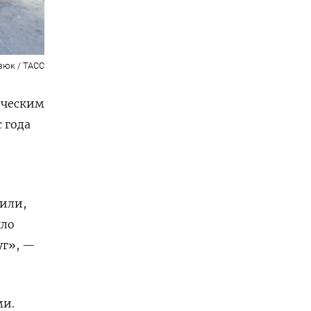
зюк / ТАСС
ическим
 года
тили,
шло
уг», —
ми.