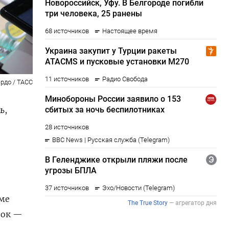
рдо / ТАСС
ь,
оме
вок —