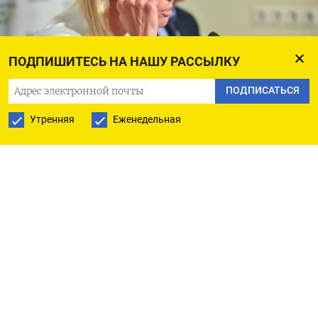
ПОДПИШИТЕСЬ НА НАШУ РАССЫЛКУ
ПОДПИСАТЬСЯ
Сергей Киселев / Агентство «Москва»
Утренняя
Еженедельная
Мошенники украли у балерины Анастасии
Волочковой 1,7 млн руб. Она стала одной
из около 500 официально зарегистрированных
потерпевших по делу финансовой пирамиды
QBF.
По
данным
«Коммерсанта», в июле 2020 года
ей позвонил мужчина по имени Тимур
и предложил порекомендовать компанию QBF