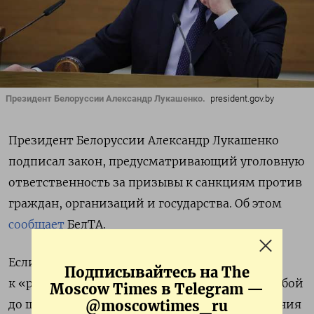
Президент Белоруссии Александр Лукашенко.
president.gov.by
Президент Белоруссии Александр Лукашенко
подписал закон, предусматривающий уголовную
ответственность за призывы к санкциям против
граждан, организаций и государства. Об этом
сообщает
БелТА.
Если призывы ввести санкции обращены
Подписывайтесь на The
к «рядовым лицам», это грозит повлечь за собой
Moscow Times в Telegram —
до шести лет тюрьмы. До десяти лет заключения
@moscowtimes_ru