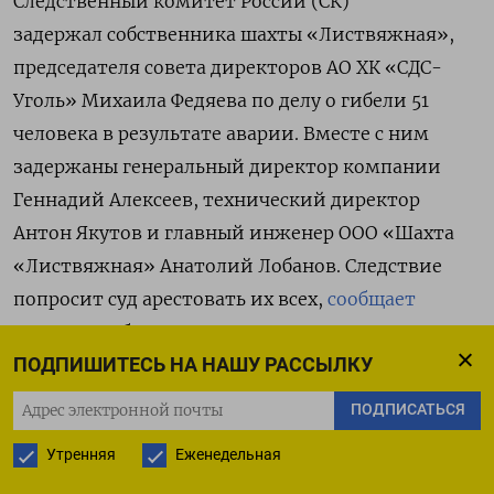
Следственный комитет России (СК)
задержал собственника шахты «Листвяжная»,
председателя совета директоров АО ХК «СДС-
Уголь» Михаила Федяева по делу о гибели 51
человека в результате аварии. Вместе с ним
задержаны
генеральный директор компании
Геннадий Алексеев, технический директор
Антон Якутов и главный инженер ООО «Шахта
«Листвяжная» Анатолий Лобанов. Следствие
попросит суд арестовать их всех,
сообщает
пресс-служба СК.
ПОДПИШИТЕСЬ НА НАШУ РАССЫЛКУ
«В настоящее время компания и все
ПОДПИСАТЬСЯ
предприятия холдинга работают в штатном
Утренняя
Еженедельная
режиме. Исполняет обязанности президента
АО ХК „СДС“ первый вице-президент компании