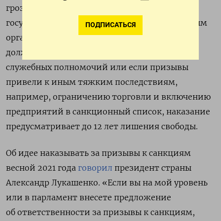
грозит тем, кто обращается к зарубежным
государствам, международным и иностранным
ПОДПИСАТЬСЯ
организациям. Если к санкциям призывало
должностное лицо с использованием своих
служебных полномочий или если призывы
привели к иным тяжким последствиям,
например, ограничению торговли и включению
предприятий в санкционный список, наказание
предусматривает до 12 лет лишения свободы.
Об идее наказывать за призывы к санкциям
весной 2021 года
говорил
президент страны
Александр Лукашенко. «Если вы на мой уровень
или в парламент внесете предложение
об ответственности за призывы к санкциям,