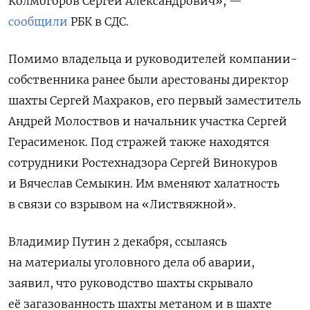
Колмогоров Сергей Александрович», —
сообщили
РБК в СДС.
Помимо владельца и руководителей компании-
собственника ранее были арестованы директор
шахты Сергей Махраков, его первый заместитель
Андрей Молоствов и начальник участка Сергей
Герасименок. Под стражей также находятся
сотрудники Ростехнадзора Сергей Винокуров
и Вячеслав Семыкин. Им вменяют халатность
в связи со взрывом на «Листвяжной».
Владимир Путин 2 декабря, ссылаясь
на материалы уголовного дела об аварии,
Подписывайтесь на The
заявил, что руководство шахты скрывало
Moscow Times в Telegram —
@moscowtimes_ru
её загазованность шахты метаном и в шахте