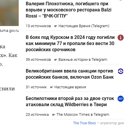
duma.gov.ru
ка
х». Как
о.
яснили
ь