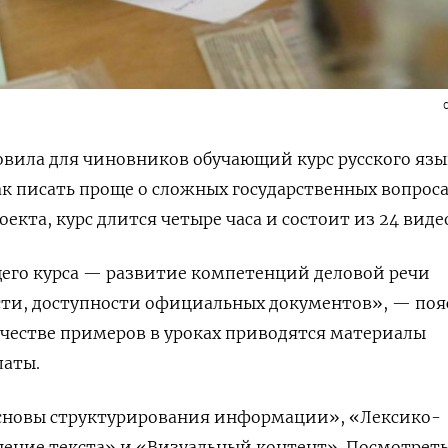
овила для чиновников обучающий курс русского язы
к писать проще о сложных государственных вопроса
оекта, курс длится четыре часа и состоит из
24 виде
щего курса — развитие компетенций деловой речи
ти, доступности официальных документов», — по
качестве примеров в уроках приводятся материалы
латы.
Основы структурирования информации», «Лексико-
нение текста» и «Визуальный контент». Посмотрет