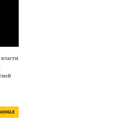
 власти
л
тной
GOOGLE