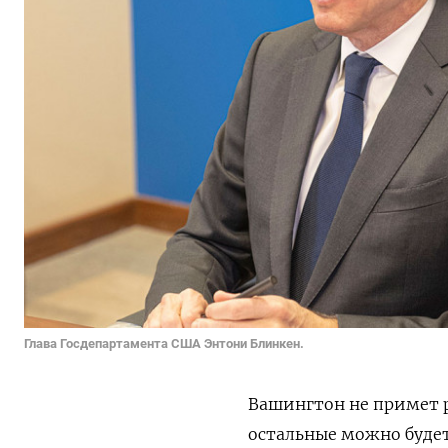
Глава Госдепартамента США Энтони Блинкен.
Вашингтон не примет р
остальные можно будет 