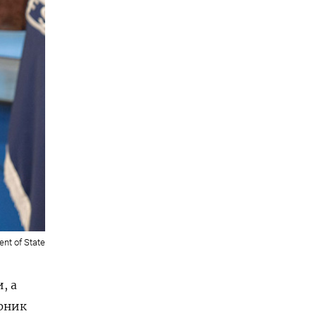
nt of State
, а
орник