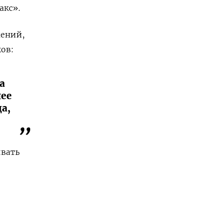
кс».
жений,
ов:
а
лее
а,
ивать