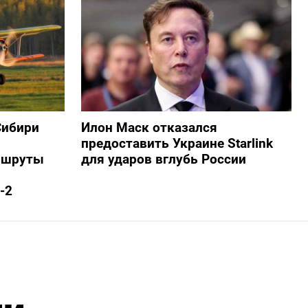
Сибири
Илон Маск отказался
предоставить Украине Starlink
ршруты
для ударов вглубь России
-2