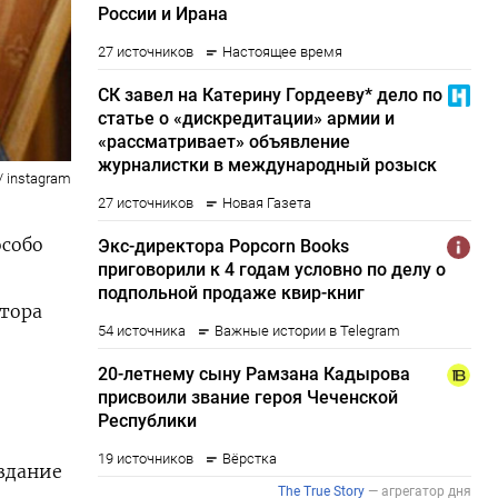
/ instagram
особо
тора
здание