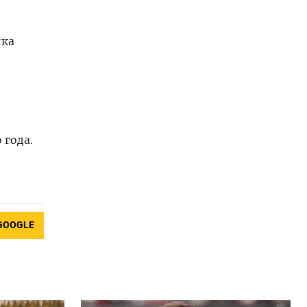
ика
 года.
GOOGLE