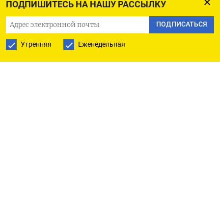
ПОДПИШИТЕСЬ НА НАШУ РАССЫЛКУ
области Танзилю Комкову. Как сообщает
ПОДПИСАТЬСЯ
«Интерфакс», её признали в получении взятки
и злоупотреблении полномочиями в рамках
Утренняя
Еженедельная
второго дела о пожаре в ТРЦ «Зимняя вишня».
По версии следствия, Комкова с помощью своего
сына Эдуарда и директора ООО «ИСК «Ресурс»
Никиты Чередниченко получила взятку в 7 млн
рублей от застройщика «Зимней вишни» —
гендиректора ОАО «Кемеровский кондитерский
комбинат». Деньги были перечислены в «ИСК
«Ресурс» и обналичены. Кроме того, Комкову
и ее подчиненную, начальника отдела
инспекции управления Госстройнадзора
по Кемеровской области Светлану Шенгерей,