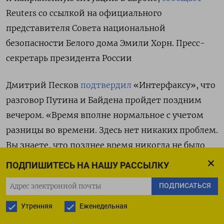
Reuters со ссылкой на официального
представителя Совета национальной
безопасности Белого дома Эмили Хорн.
Пресс-
секретарь президента России
Дмитрий Песков
подтвердил
«Интерфаксу», что
разговор Путина и Байдена пройдет поздним
вечером.
«Время вполне нормальное с учетом
разницы во времени. Здесь нет никаких проблем.
Вы знаете, что позднее время никогда не было
проблемой для российского президента», —
ПОДПИШИТЕСЬ НА НАШУ РАССЫЛКУ
пояснил
пресс-секретарь.
ПОДПИСАТЬСЯ
По его словам, со времени предыдущего
Утренняя
Еженедельная
разговора двух лидеров произошли