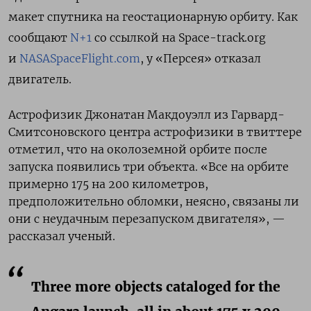
макет спутника на геостационарную орбиту. Как
сообщают
N+1
со ссылкой на Space-track.org
и
NASASpaceFlight.com
, у «Персея» отказал
двигатель.
Астрофизик Джонатан Макдоуэлл из Гарвард-
Смитсоновского центра астрофизики в твиттере
отметил, что
на околоземной орбите после
запуска появились три объекта. «Все на орбите
примерно 175 на 200 километров,
предположительно обломки, неясно, связаны ли
они с неудачным перезапуском двигателя», —
рассказал ученый.
Three more objects cataloged for the