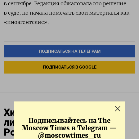
в сентябре. Редакция обжаловала это решение
в суде, но начала помечать свои материалы как
«иноагентские».
ПОДПИСАТЬСЯ НА ТЕЛЕГРАМ
ПОДПИСАТЬСЯ В GOOGLE
Хинштейн предложил
лишать гражданства
Подписывайтесь на The
Moscow Times в Telegram —
России оппозиционеров
@moscowtimes_ru