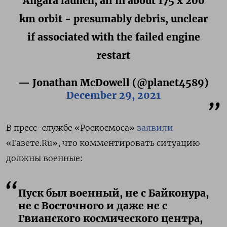
Angara launch, all in about 175 x 200
km orbit - presumably debris, unclear
if associated with the failed engine
restart
— Jonathan McDowell (@planet4589)
December 29, 2021
В пресс-службе
«Роскосмоса»
заявили
«Газете.Ru», что комментировать ситуацию
должны военные:
Пуск был военный, не с Байконура,
не с Восточного и даже не с
Гвианского космического центра,