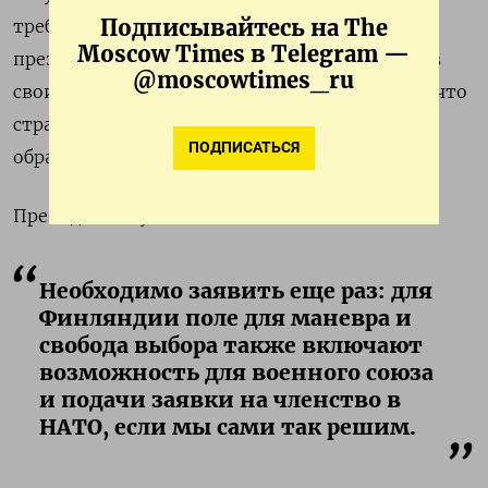
Подписывайтесь на The
требует ограничить расширение альянса, и
Moscow Times в Telegram —
президент, и премьер-министр Финляндии в
@moscowtimes_ru
своих новогодних обращениях подчеркнули, что
страна сохраняет право в любое время
ПОДПИСАТЬСЯ
обратиться с просьбой о вступлении в НАТО.
Президент Саули Ниинистё сказал:
Необходимо заявить еще раз: для
Финляндии поле для маневра и
свобода выбора также включают
возможность для военного союза
и подачи заявки на членство в
НАТО, если мы сами так решим.