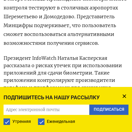
контроля тестируют в столичных аэропортах
Шереметьево и Домодедово. Представитель
Минцифры подчеркивает, что пользователь
сможет воспользоваться альтернативными
возможностями получения сервисов.
Президент InfoWatch Наталья Касперская
рассказала о рисках утечек при использовании
приложений для сдачи биометрии. Такие
приложения контролируют производители
телефона и платформами для скачивания,
поэтому они также могут получить доступ
ПОДПИШИТЕСЬ НА НАШУ РАССЫЛКУ
к биометрическим данным.
ПОДПИСАТЬСЯ
«Нет гарантии, что
Утренняя
Еженедельная
биометрическая информация,