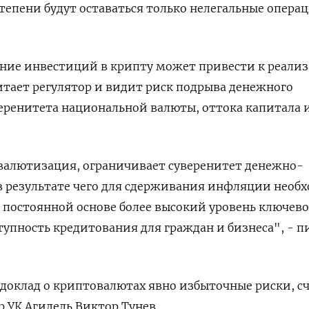
степени будут оставаться только нелегальные опера
ение инвестиций в крипту может привести к реали
итает регулятор и видит риск подрыва денежного
еренитета национальной валюты, оттока капитала 
 валютизация, ограничивает суверенитет денежно-
в результате чего для сдерживания инфляции необ
 постоянной основе более высокий уровень ключев
ступность кредитования для граждан и бизнеса", - 
доклад о криптовалютах явно избыточные риски, с
 УК Агидель Виктор Тунев.