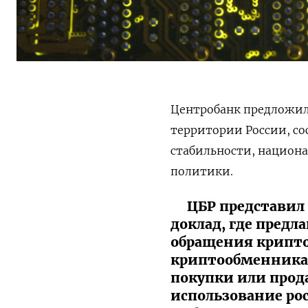
Центробанк предложил
территории России, со
стабильности, национ
политики.
ЦБР представил
доклад, где предл
обращения крипто
криптообменника
покупки или прод
использование ро