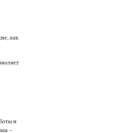
ие, как
озволяет
аботы и
ами –