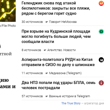
/File Photo
й
дитной
ацию
жами и