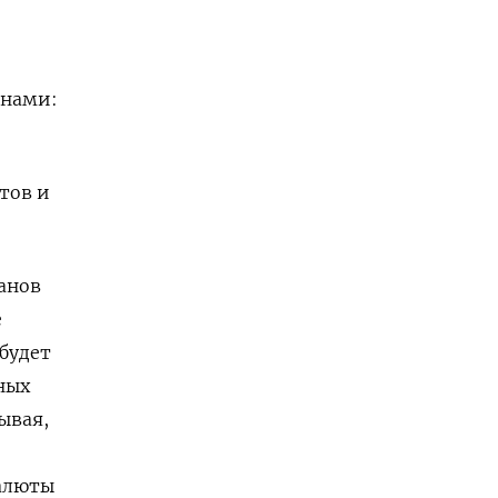
онами:
тов и
анов
е
будет
ных
ывая,
валюты