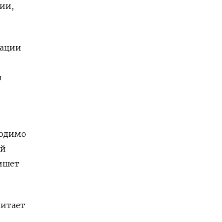
ции,
зации
и
ходимо
ой
пишет
читает