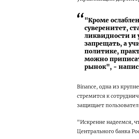
"Кроме ослаблен
суверенитет, с
ликвидности и у
запрещать, а у
политике, практ
можно приписат
рынок", - напис
Binance, одна из круп
стремится к сотруднич
защищает пользовател
"Искренне надеемся, ч
Центрального банка Ро