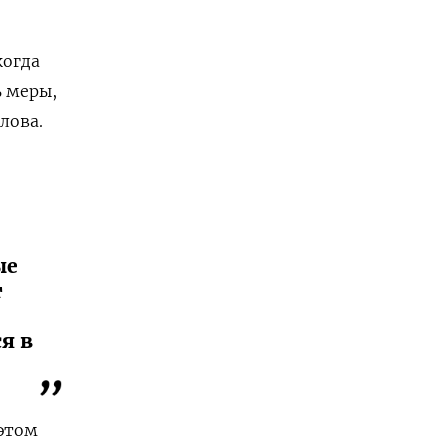
когда
ь меры,
лова.
ые
т
я в
 этом