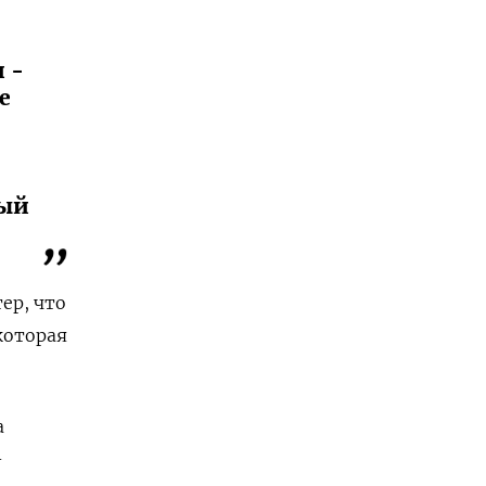
 -
е
вый
ер, что
которая
а
-