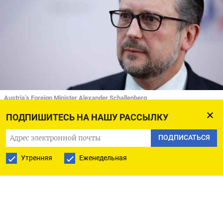
Austria’s Foreign Minister Alexander Schallenberg
REUTERS/Stephane Mahe
ПОДПИШИТЕСЬ НА НАШУ РАССЫЛКУ
Все виды финансовых санкций могут быть
ПОДПИСАТЬСЯ
введены против Москвы в случае нападения
Утренняя
Еженедельная
России на Украину, сказал в понедельник
министр иностранных дел Австрии Александр
Шалленберг; одновременно глава МИД Дании
сообщил, что Евросоюз готов к тому, чтобы