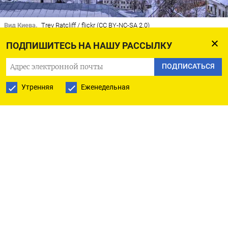
Вид Киева.
Trey Ratcliff / flickr (CC BY-NC-SA 2.0)
ПОДПИШИТЕСЬ НА НАШУ РАССЫЛКУ
Государственный департамент США
ПОДПИСАТЬСЯ
санкционировал добровольный отъезд
части
сотрудников американского посольства в Киеве
Утренняя
Еженедельная
из Украины. В Вашингтоне сообщили,
ч
то им следует рассмотреть вопрос об отъезде
немедленно, сославшись на угрозу военных
действий со стороны России,
пишет
Reuters.
Также американские власти распорядились
о выезде членов семей сотрудников своего
посольства в Украине.