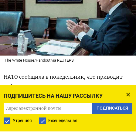
The White House/Handout via REUTERS
НАТО сообщила в понедельник, что приводит
войска в состояние готовности и усиливает
позиции в Восточной Европе дополнительными
ПОДПИШИТЕСЬ НА НАШУ РАССЫЛКУ
кораблями и истребителями, в рамках
ПОДПИСАТЬСЯ
действий, которые Россия осудила как
Утренняя
Еженедельная
"истерию" Запада в ответ на наращивание
российских войск на границе с Украиной.