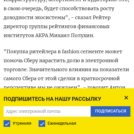
в свою очередь, будет способствовать росту
доходности экосистемы", - сказал Рейтер
директор группы рейтингов финансовых
институтов АКРА Михаил Полухин.
"Покупка ритейлера в fashion сегменте может
помочь Сберу нарастить долю в электронной
торговле. Значительного влияния на показатели
самого Сбера от этой сделки в краткосрочной
перспективе мы не ожидаем", - говорит Антон
Лопатин, старший директор банковской
ПОДПИШИТЕСЬ НА НАШУ РАССЫЛКУ
аналитической команды Fitch Ratings.
ПОДПИСАТЬСЯ
Оценивая сотрудничество ритейлера и
Утренняя
Еженедельная
СберМегаМаркета глава совета директоров