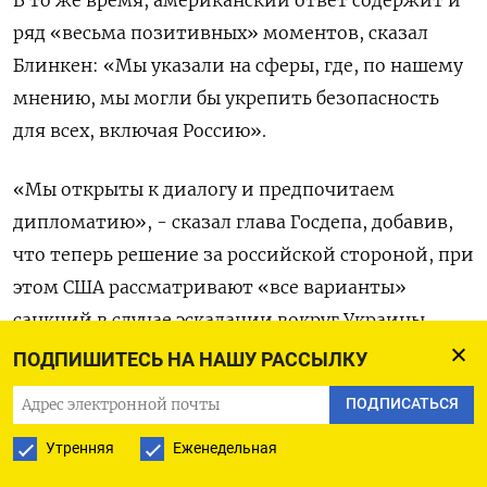
ряд «весьма позитивных» моментов, сказал
Блинкен: «Мы указали на сферы, где, по нашему
мнению, мы могли бы укрепить безопасность
для всех, включая Россию».
«Мы открыты к диалогу и предпочитаем
дипломатию», - сказал глава Госдепа, добавив,
что теперь решение за российской стороной, при
этом США рассматривают «все варианты»
санкций в случае эскалации вокруг Украины.
ПОДПИШИТЕСЬ НА НАШУ РАССЫЛКУ
Генсек НАТО Йенс Столтенберг, проводивший
ПОДПИСАТЬСЯ
пресс-конференцию вскоре после Блинкена,
подтвердил: блок не откажется от принципа
Утренняя
Еженедельная
«открытых дверерй».