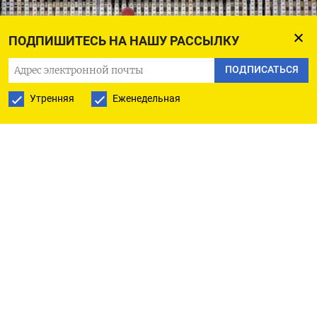
ПОДПИШИТЕСЬ НА НАШУ РАССЫЛКУ
ПОДПИСАТЬСЯ
Утренняя
Еженедельная
REUTERS/Kim Kyung-Hoon
China Unicom получила разрешение на работу в
США в 2002 году. Согласно распоряжению
комиссии, China Unicom Americas должна
прекратить предоставление внутренних услуг на
уровне штатов и международных
телекоммуникационных услуг в США в течение
60 дней после публикации постановления.
Посольство Китая не ответило на просьбу о