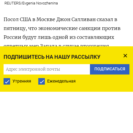
REUTERS/Evgenia Novozhenina
Посол США в Москве Джон Салливан сказал в
пятницу, что экономические санкции против
России будут лишь одной из составляющих
ответных мер Запада в случае вторжения
российских военных в Украину.
ПОДПИШИТЕСЬ НА НАШУ РАССЫЛКУ
ПОДПИСАТЬСЯ
Салливан сообщил на онлайн-брифинге, что
другие меры будут включать в себя контроль
Утренняя
Еженедельная
экспорта и укрепление обороны стран НАТО в
Европе, а также предотвращение запуска в
эксплуатацию газопровода Северный поток-2.
Посол также сказал, что масштабы российского
военного присутствия на границах Украины