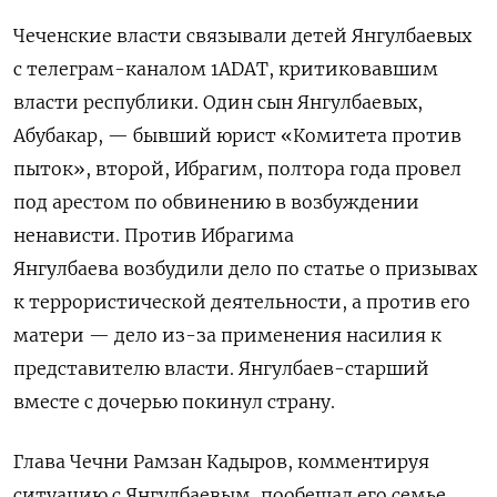
Чеченские власти связывали детей Янгулбаевых
с телеграм-каналом 1ADAT, критиковавшим
власти республики. Один сын Янгулбаевых,
Абубакар, — бывший юрист «Комитета против
пыток», второй, Ибрагим, полтора года провел
под арестом по обвинению в возбуждении
ненависти. Против Ибрагима
Янгулбаева
возбудили
дело по статье о призывах
к террористической деятельности, а против его
матери — дело из-за применения насилия к
представителю власти. Янгулбаев-старший
вместе с дочерью покинул страну.
Глава Чечни Рамзан Кадыров, комментируя
ситуацию с
Янгулбаевым,
пообещал его семье