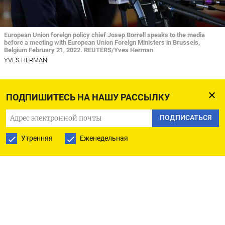
European Union foreign policy chief Josep Borrell speaks to the media
before a meeting with European Union Foreign Ministers in Brussels,
Belgium February 21, 2022. REUTERS/Yves Herman
YVES HERMAN
БРЮССЕЛЬ (Рейтер) - Европейский союз
ПОДПИШИТЕСЬ НА НАШУ РАССЫЛКУ
поддерживает усилия для организации
переговоров между Вашингтоном и Москвой,
ПОДПИСАТЬСЯ
чтобы найти дипломатическое решение
Утренняя
Еженедельная
украинского кризиса, сказал в понедельник
глава дипломатии ЕС Жозеп Боррель.
«Саммиты, на уровне лидеров, на уровне
министров, в любом формате, разговоры любым
способом и сидение за столом, пытаясь избежать