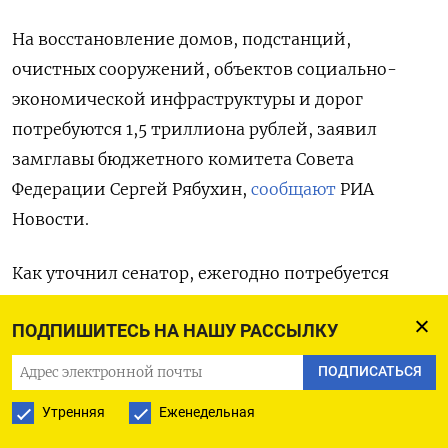
На восстановление домов, подстанций,
очистных сооружений, объектов социально-
экономической инфраструктуры и дорог
потребуются 1,5 триллиона рублей, заявил
замглавы бюджетного комитета Совета
Федерации Сергей Рябухин,
сообщают
РИА
Новости.
Как уточнил сенатор, ежегодно потребуется
около полтриллиона рублей в течение трех лет.
ПОДПИШИТЕСЬ НА НАШУ РАССЫЛКУ
Россия располагает такими средствами,
подчеркнул чиновник. Бюджет страны
ПОДПИСАТЬСЯ
на ближайшие три года сбалансирован и имеет
Утренняя
Еженедельная
«мощный запас устойчивости», а кроме того,