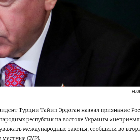
@moscowtimes_ru
ПОДПИСАТЬСЯ
FLO
зидент Турции Тайип Эрдоган назвал признание Ро
 народных республик на востоке Украины «неприе
 уважать международные законы, сообщили во втор
е местные СМИ.