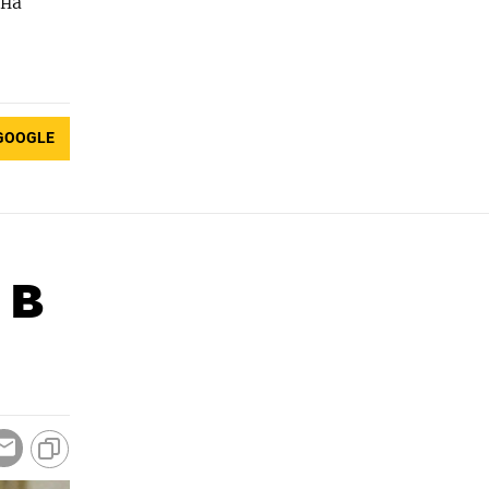
ина
GOOGLE
 в