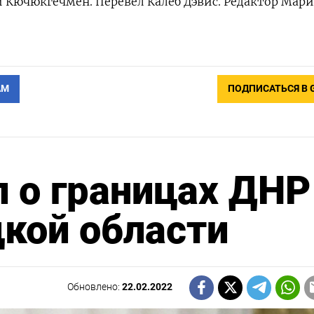
 Кючюкгёчмен. Перевел Калеб Дэвис. Редактор Мар
АМ
ПОДПИСАТЬСЯ В 
 о границах ДНР
кой области
Обновлено:
22.02.2022