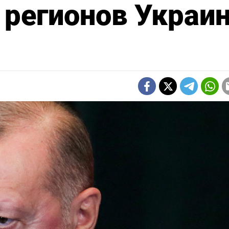
 регионов Украи
Подписывайтесь
на The Moscow Time
в Telegram —