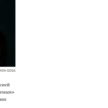
RION GOGA
ссией
млемым»
ник