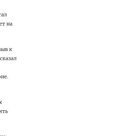
гал
ет на
зыв к
сказал
не.
х
ить