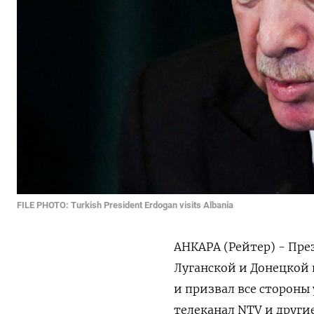
FILE PHOTO: Turkish President Erdogan visits Albania
АНКАРА (Рейтер) - Пре
Луганской и Донецкой
и призвал все стороны
телеканал NTV и други