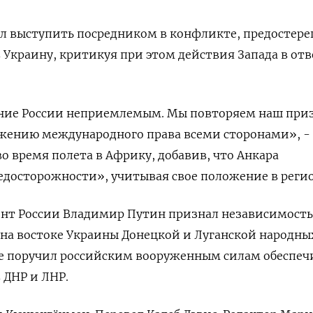
ал выступить посредником в конфликте, предостере
 Украину, критикуя при этом действия Запада в отв
ние России неприемлемым. Мы повторяем наш при
жению международного права всеми сторонами», - 
о время полета в Африку, добавив, что Анкара
досторожности», учитывая свое положение в регио
ент России Владимир Путин признал независимость
на востоке Украины Донецкой и Луганской народны
же поручил российским вооруженным силам обеспеч
 ДНР и ЛНР.