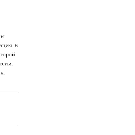
лы
ация.
В
оторой
ссии.
я.