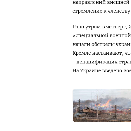
направлений внешней 
стремление к членству 
Рано утром в четверг,
«специальной военной
начали обстрелы украи
Кремле настаивают, что
- денацификация стран
На Украине введено во