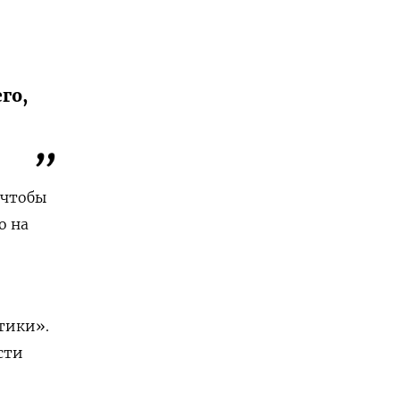
го,
 чтобы
о на
тики».
сти