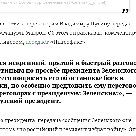
кация от Володимир Зеленський (@zelenskiy_official)
товности к переговорам Владимиру Путину передал
мануэль Макрон. Об этом он рассказал, комментир
 лидером,
передаёт
«Интерфакс».
ся искренний, прямой и быстрый разгово
тиным по просьбе президента Зеленского
его попросить его об остановке боев в
ки, но особенно предложить ему перегов
ереговорах с президентом Зеленским», —
цузский президент.
о президента, передача сообщения Зеленского «не
потому что российский президент избрал войну». Он