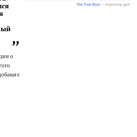
мся
я
ный
ция о
того
добавил