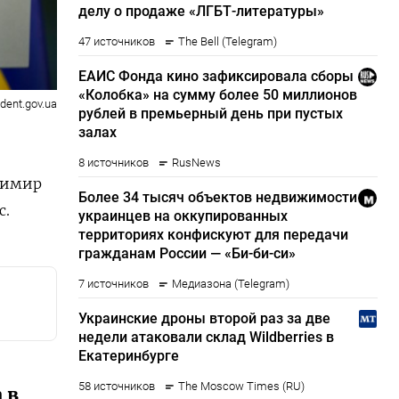
ident.gov.ua
адимир
с.
 в