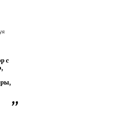
уя
р с
,
оры,