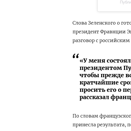
Публи
Слова Зеленского о го
президент Фравнции Эм
разговор с российским
«У меня состоял
президентом Пу
чтобы прежде вс
кратчайшие сро
просить его о п
рассказал фран
По словам французског
принесла результата, 