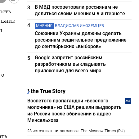
В МВД посоветовали россиянам не
3
ость
делиться своим мнением в интернете
ельник
4
МНЕНИЯ
ВЛАДИСЛАВ ИНОЗЕМЦЕВ
я
Союзники Украины должны сделать
россиянам решительное предложение —
до сентябрьских «выборов»
Google запретит российским
5
разработчикам выкладывать
приложения для всего мира
 о
ать