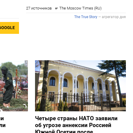
GOOGLE
ии
Четыре страны НАТО заявили
ли
об угрозе аннексии Россией
Южной Осетии после