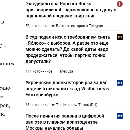
 в
С -
роном
ечно,
го
ров,
к.