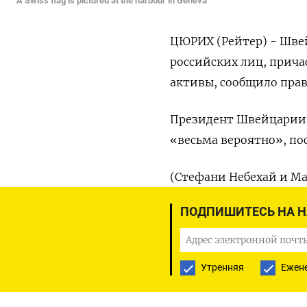
A Swiss flag is pictured at the harbour in Geneva
ЦЮРИХ (Рейтер) - Шве
российских лиц, прича
активы, сообщило прав
Президент Швейцарии И
«весьма вероятно», по
(Стефани Небехай и М
ПОДПИШИТЕСЬ НА 
ПОДПИСАТЬСЯ НА ТЕЛЕГР
Утренняя
Ежен