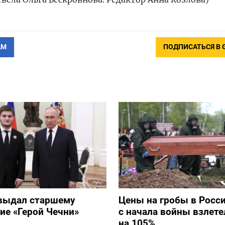
АМ
ПОДПИСАТЬСЯ В 
выдал старшему
Цены на гробы в Росс
ие «Герой Чечни»
с начала войны взлете
на 105%