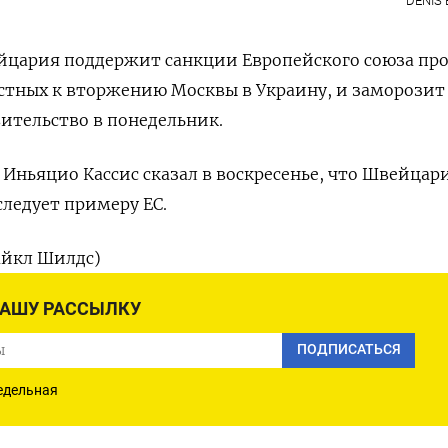
DENIS
йцария поддержит санкции Европейского союза пр
стных к вторжению Москвы в Украину, и заморозит
ительство в понедельник.
ньяцио Кассис сказал в воскресенье, что Швейцар
следует примеру ЕС.
айкл Шилдс)
НАШУ РАССЫЛКУ
ПОДПИСАТЬСЯ
АМ
ПОДПИСАТЬСЯ В 
едельная