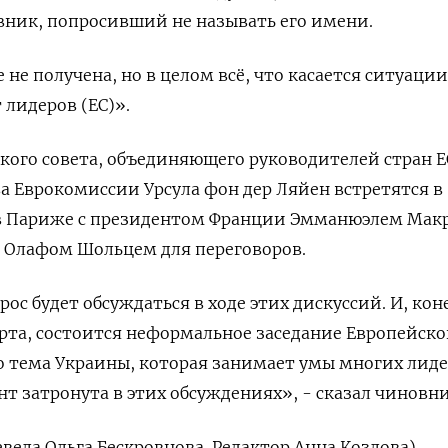
овник, попросивший не называть его имени.
 не получена, но в целом всё, что касается ситуации
 лидеров (ЕС)».
кого совета, объединяющего руководителей стран Е
а Еврокомиссии Урсула фон дер Ляйен встретятся в
в Париже с президентом Франции Эмманюэлем Мак
 Олафом Шольцем для переговоров.
прос будет обсуждаться в ходе этих дискуссий. И, кон
марта, состоится неформальное заседание Европейско
что тема Украины, которая занимает умы многих лиде
нт затронута в этих обсуждениях», - сказал чиновни
вела Ольга Бескровнова. Редактор Анна Козлова)