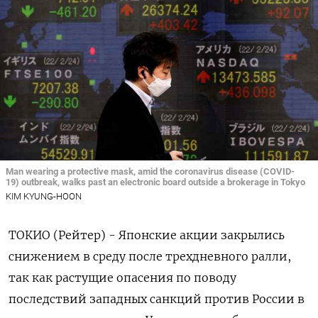
Man wearing a protective mask, amid the coronavirus disease (COVID-
19) outbreak, walks past an electronic board outside a brokerage in Tokyo
KIM KYUNG-HOON
ТОКИО (Рейтер) - Японские акции закрылись
снижением в среду после трехдневного ралли,
так как растущие опасения по поводу
последствий западных санкций против России в