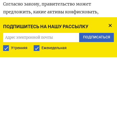
Согласно закону, правительство может
предложить, какие активы конфисковать,
Совету безопасности, который затем должен
ПОДПИШИТЕСЬ НА НАШУ РАССЫЛКУ
одобрить их передачу в государственную
собственность.
ПОДПИСАТЬСЯ
Утренняя
Еженедельная
(Наталия Зинец. Перевела Елизавета Журавлева)
ПОДПИСАТЬСЯ НА ТЕЛЕГРАМ
ПОДПИСАТЬСЯ В GOOGLE