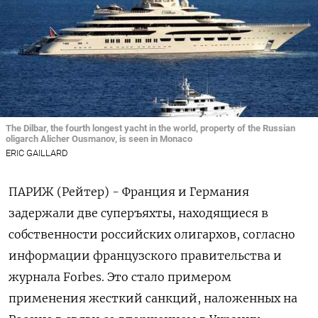
The Dilbar, the fourth longest yacht in the world, property of the Russian
oligarch Alicher Ousmanov, is seen in Monaco
ERIC GAILLARD
ПАРИЖ (Рейтер) - Франция и Германия
задержали две суперъяхты, находящиеся в
собственности российских олигархов, согласно
информации французского правительства и
журнала Forbes. Это стало примером
применения жесткий санкций, наложенных на