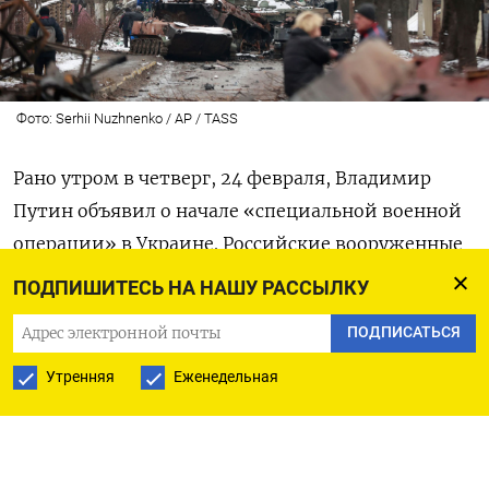
Фото: Serhii Nuzhnenko / AP / TASS
Рано утром в четверг, 24 февраля, Владимир
Путин объявил о начале «специальной военной
операции» в Украине. Российские вооруженные
силы начали обстрелы украинских городов,
ПОДПИШИТЕСЬ НА НАШУ РАССЫЛКУ
параллельно началась наземная операция. 25
ПОДПИСАТЬСЯ
февраля боевые действия прошли возле Киева,
Харькова, Сумов и Херсона, а рано утром 26
Утренняя
Еженедельная
февраля началось вторжение в Киев. Мы
продолжаем следить за развитием конфликта в
нашей онлайн-хронике.