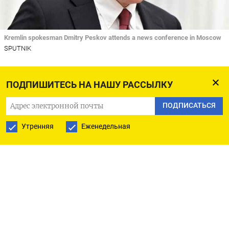
Kremlin spokesman Dmitry Peskov attends a news conference in Moscow
SPUTNIK
МОСКВА (Рейтер) - Прошедший в четверг второй
ПОДПИШИТЕСЬ НА НАШУ РАССЫЛКУ
раунд переговоров между Россией и Украиной
ПОДПИСАТЬСЯ
позволил Москве донести до Киева свое видение
мирного урегулирования, и дальше их ход будет
Утренняя
Еженедельная
зависеть от реакции украинской стороны, сказал
журналистам пресс-секретарь президента РФ
Дмитрий Песков.
По его словам, пока о подписании сторонами
каких-то документов речи не идет.