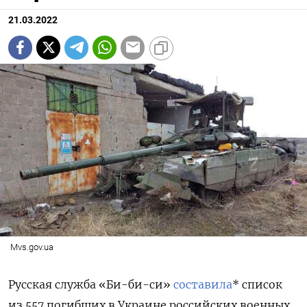
21.03.2022
Mvs.gov.ua
Русская служба «Би-би-си»
составила
* список
из 557 погибших в Украине российских военных.