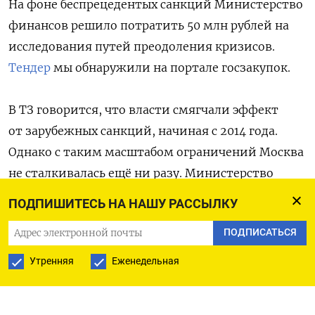
На фоне беспрецедентых санкций Министерство
финансов решило потратить 50 млн рублей на
исследования путей преодоления кризисов.
Тендер
мы обнаружили на портале госзакупок.
В ТЗ говорится, что власти смягчали эффект
от зарубежных санкций, начиная с 2014 года.
Однако с таким масштабом ограничений Москва
не сталкивалась ещё ни разу. Министерство
жалуется на множество факторов —
ПОДПИШИТЕСЬ НА НАШУ РАССЫЛКУ
от заморозки резервов, грозящей дефолтом,
ПОДПИСАТЬСЯ
до размытых формулировок, которые
озадачивают зарубежные компании и мешают
Утренняя
Еженедельная
им работать на российском рынке.
Теперь Москва планирует изучить