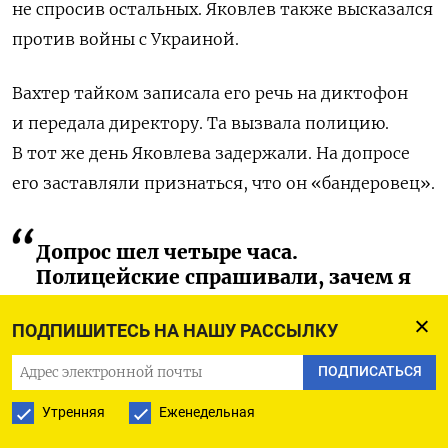
не спросив остальных. Яковлев также высказался
против войны с Украиной.
Вахтер тайком записала его речь на диктофон
и передала директору. Та вызвала полицию.
В тот же день Яковлева задержали. На допросе
его заставляли признаться, что он «бандеровец».
Допрос шел четыре часа.
Полицейские спрашивали, зачем я
это сделал. Интересовались, кто я
по национальности, не
ПОДПИШИТЕСЬ НА НАШУ РАССЫЛКУ
бандеровец ли. Они так и хотели
ПОДПИСАТЬСЯ
из меня вытащить, как будто
нашу армию я хочу назвать
Утренняя
Еженедельная
фашистской. Я всячески