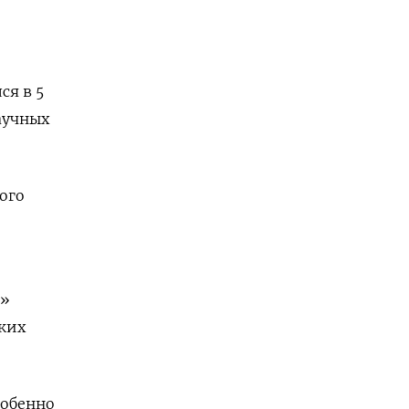
ся в 5
аучных
ого
е»
ких
собенно