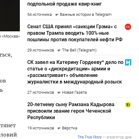
о «Москва»
ться,
ов
ь
 тянет
условий