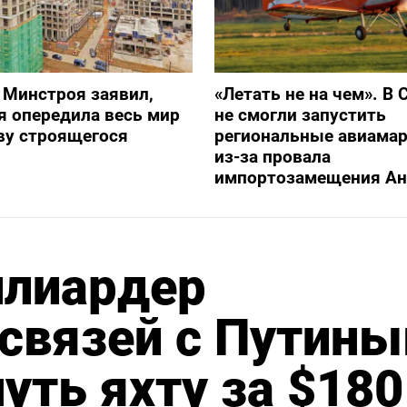
 Минстроя заявил,
«Летать не на чем». В 
я опередила весь мир
не смогли запустить
ву строящегося
региональные авиама
из-за провала
импортозамещения Ан
ллиардер
 связей с Путин
уть яхту за $180