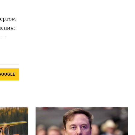
вертом
нения:
й —
GOOGLE