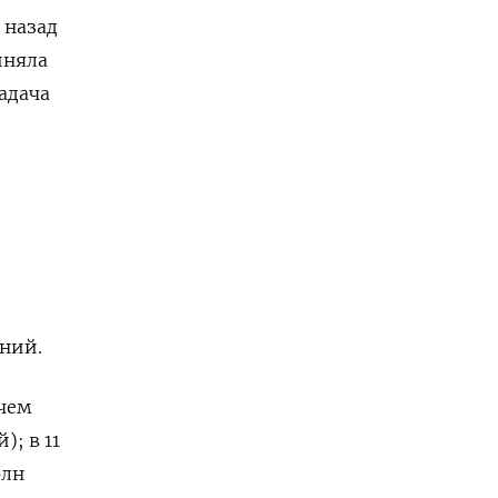
 назад
иняла
адача
ний.
 чем
); в 11
рлн