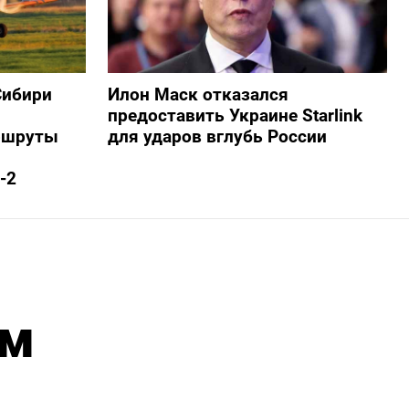
Сибири
Илон Маск отказался
предоставить Украине Starlink
ршруты
для ударов вглубь России
-2
ым