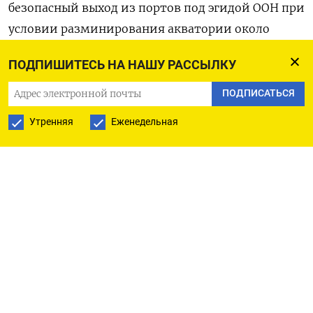
безопасный выход из портов под эгидой ООН при
условии разминирования акватории около
Одессы. Москва требует предоставить
ПОДПИШИТЕСЬ НА НАШУ РАССЫЛКУ
возможность досматривать торговые суда
на предмет наличия оружия.
ПОДПИСАТЬСЯ
Утренняя
Еженедельная
Украина, которая не принимает прямого участия
в переговорах, не согласна с этим условием.
«Путин говорит, что не будет
пользоваться торговыми путями,
чтобы атаковать Одессу. Это
тот же самый Путин, который
уверял немецкого канцлера
Шольца и французского
президента Макрона, что не будет